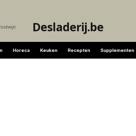
Desladerij.be
 roséwijn
n
Horeca
Keuken
Recepten
Supplementen