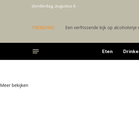
donderdag, augustus 6
TRENDING
Een verfrissende kijk op alcoholvrije
Eten
Drinke
Top Nieuws
Eetbaar nieuws
Meer bekijken
Belangrijke berichten
Laatste Berichten
Laatste nieuws
Nieuwste blogs
Laatste Blogs
Mis het niet