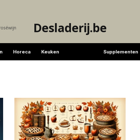
Desladerij.be
 roséwijn
n
Horeca
Keuken
Recepten
Supplementen